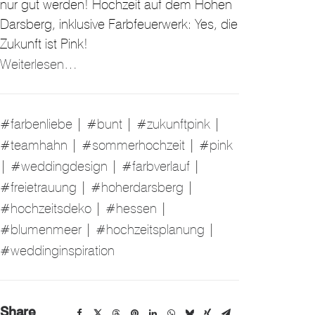
nur gut werden! Hochzeit auf dem Hohen
Darsberg, inklusive Farbfeuerwerk: Yes, die
Zukunft ist Pink!
Weiterlesen…
#farbenliebe
|
#bunt
|
#zukunftpink
|
#teamhahn
|
#sommerhochzeit
|
#pink
|
#weddingdesign
|
#farbverlauf
|
#freietrauung
|
#hoherdarsberg
|
#hochzeitsdeko
|
#hessen
|
#blumenmeer
|
#hochzeitsplanung
|
#weddinginspiration
Share