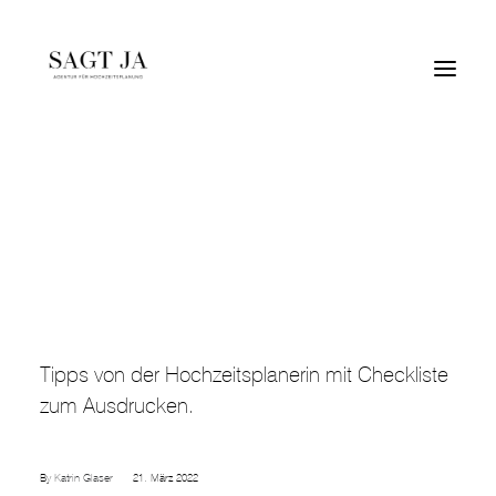
Hochzeitslocation finden – Tipps &
Checkliste mit Fragen
Was ist bei der Suche nach der perfekten
Hochzeitslocation zu beachten? Die besten
Tipps von der Hochzeitsplanerin mit Checkliste
zum Ausdrucken.
By
Katrin Glaser
21. März 2022